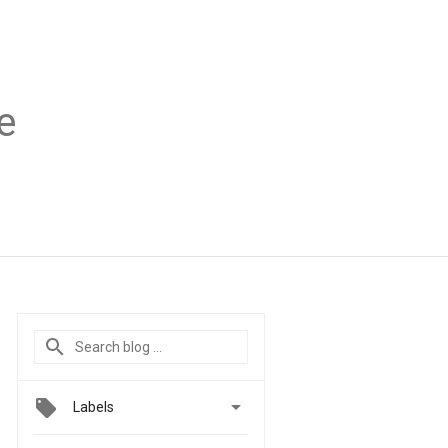
e

Labels