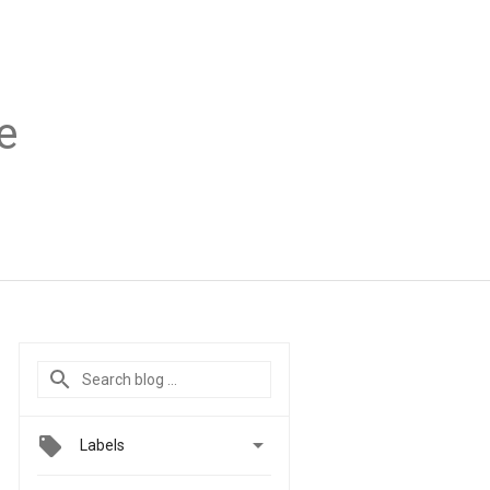
e

Labels