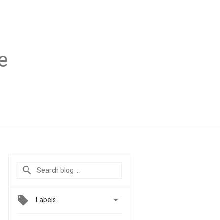
e

Labels