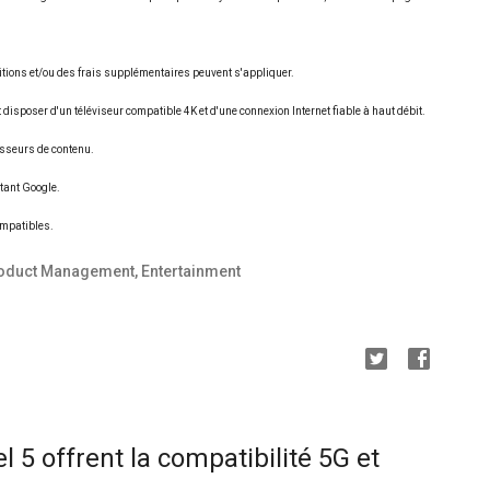
tions et/ou des frais supplémentaires peuvent s'appliquer.
isposer d'un téléviseur compatible 4K et d'une connexion Internet fiable à haut débit.
sseurs de contenu.
stant Google.
ompatibles.
Product Management, Entertainment
el 5 offrent la compatibilité 5G et