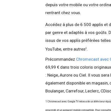
depuis votre mobile ou votre ordinat
rentrant chez vous.
Accédez à plus de 6 500 applis et d
par genre et adaptés à vos goûts. D
issus de vos applis préférées telles
YouTube, entre autres
.
2
Précommandez
Chromecast avec 
69,99 € dans trois coloris originau
: Neige, Aurore ou Ciel. Il vous sera 
également disponible en magasin, ch
Boulanger, Carrefour, Leclerc, CDi
1 Chromecast avec Google TV nécessite un téléviseur équip
proximité, et un appareil mobile compatible. Pour connaîtr