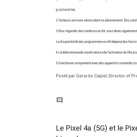
g.co/cast/req.
2 Certains services nécessitent un abonnement. Des condi
3 Pour regarder des contenus en 4K, vous devez également d
La disponibilité des programmes en 4K dépend des fourni
4 La télécommande vocale nécessite l'activation de l’Assi
5 Fonctionne uniquement avec des appareils connectés c
Posté par Gerardo Capiel, Director of 

Le Pixel 4a (5G) et le Pix