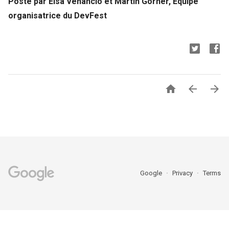
Posté par Elsa Venancio et Martin Görner, Equipe 
organisatrice du DevFest



Google
Privacy
Terms