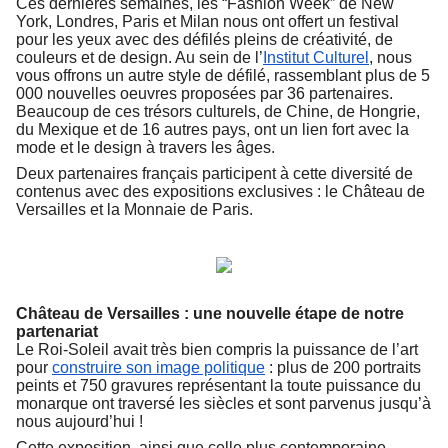
Ces dernières semaines, les “Fashion Week” de New 
York, Londres, Paris et Milan nous ont offert un festival 
pour les yeux avec des défilés pleins de créativité, de 
couleurs et de design. Au sein de l’
Institut Culturel
, nous 
vous offrons un autre style de défilé, rassemblant plus de 5 
000 nouvelles oeuvres proposées par 36 partenaires. 
Beaucoup de ces trésors culturels, de Chine, de Hongrie, 
du Mexique et de 16 autres pays, ont un lien fort avec la 
mode et le design à travers les âges. 
Deux partenaires français participent à cette diversité de 
contenus avec des expositions exclusives : le Château de 
Versailles et la Monnaie de Paris.
Château de Versailles : une nouvelle étape de notre 
partenariat
Le Roi-Soleil avait très bien compris la puissance de l’art 
pour 
construire son image politique
 : plus de 200 portraits 
peints et 750 gravures représentant la toute puissance du 
monarque ont traversé les siècles et sont parvenus jusqu’à 
nous aujourd’hui ! 
Cette exposition, ainsi que celle plus contemporaine 