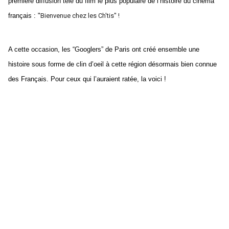
première diffusion télé du film le plus populaire de l’histoire du cinéma 
français : "
Bienvenue chez les Ch'tis
" !
A cette occasion, les “Googlers” de Paris ont créé ensemble une 
histoire sous forme de clin d’oeil à cette région désormais bien connue 
des Français. Pour ceux qui l’auraient ratée, la voici !